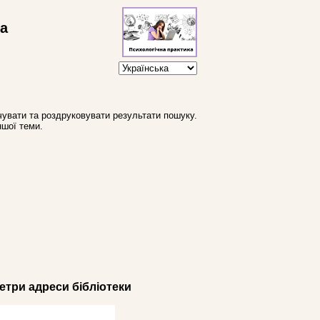
ва
увати та роздруковувати результати пошуку.
ншої теми.
три адреси бібліотеки