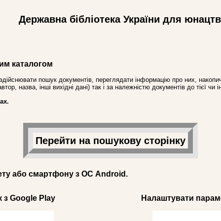
Державна бібліотека України для юнацт
им каталогом
здійснювати пошук документів, переглядати інформацію про них, накопич
ор, назва, інші вихідні дані) так і за належністю документів до тієї чи і
ах.
Перейти на пошукову сторінку
ету або смартфону з ОС Android.
 з Google Play
Налаштувати параме