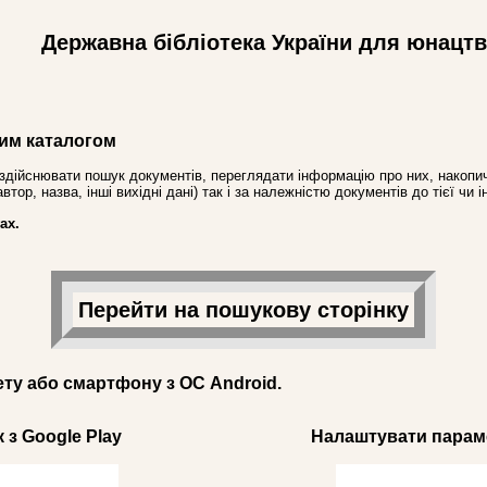
Державна бібліотека України для юнацт
им каталогом
здійснювати пошук документів, переглядати інформацію про них, накопич
ор, назва, інші вихідні дані) так і за належністю документів до тієї чи і
ах.
Перейти на пошукову сторінку
ету або смартфону з ОС Android.
 з Google Play
Налаштувати параме