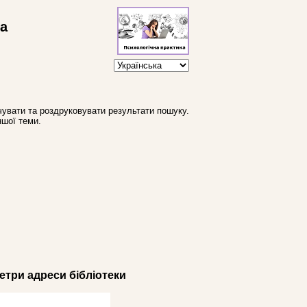
ва
увати та роздруковувати результати пошуку.
ншої теми.
три адреси бібліотеки