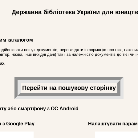
Державна бібліотека України для юнацт
им каталогом
здійснювати пошук документів, переглядати інформацію про них, накопич
ор, назва, інші вихідні дані) так і за належністю документів до тієї чи і
ах.
Перейти на пошукову сторінку
ету або смартфону з ОС Android.
 з Google Play
Налаштувати параме