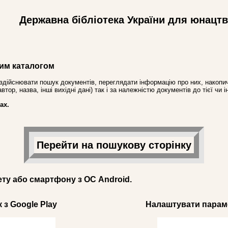
Державна бібліотека України для юнацт
им каталогом
здійснювати пошук документів, переглядати інформацію про них, накопич
ор, назва, інші вихідні дані) так і за належністю документів до тієї чи і
ах.
Перейти на пошукову сторінку
ету або смартфону з ОС Android.
 з Google Play
Налаштувати параме