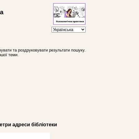
ва
увати та роздруковувати результати пошуку.
ншої теми.
три адреси бібліотеки