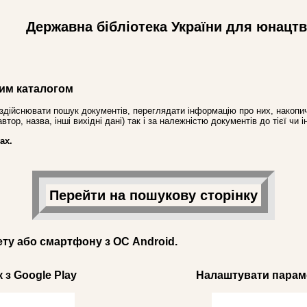
Державна бібліотека України для юнацт
им каталогом
здійснювати пошук документів, переглядати інформацію про них, накопич
ор, назва, інші вихідні дані) так і за належністю документів до тієї чи і
ах.
Перейти на пошукову сторінку
ету або смартфону з ОС Android.
 з Google Play
Налаштувати параме