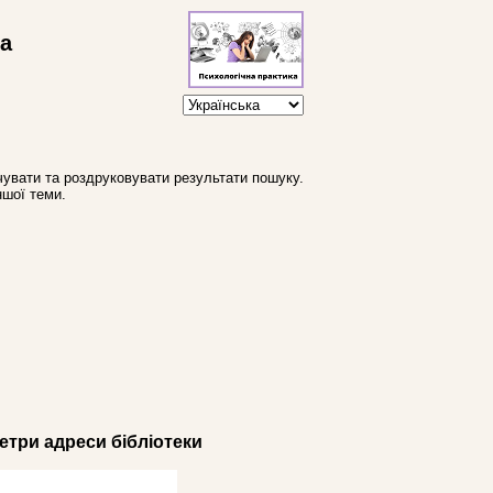
ва
увати та роздруковувати результати пошуку.
ншої теми.
три адреси бібліотеки