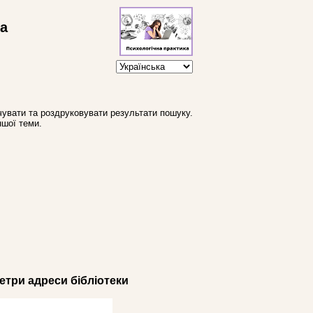
ва
увати та роздруковувати результати пошуку.
ншої теми.
три адреси бібліотеки