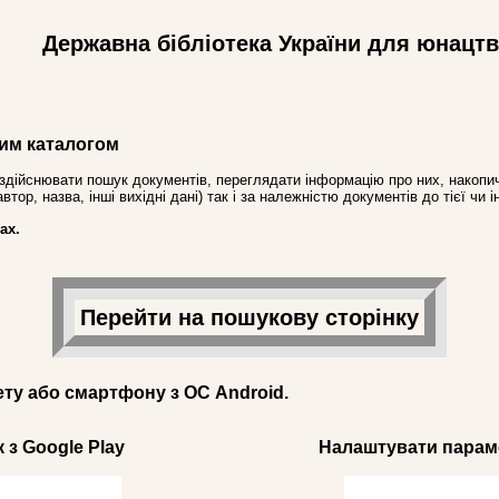
Державна бібліотека України для юнацт
им каталогом
здійснювати пошук документів, переглядати інформацію про них, накопич
ор, назва, інші вихідні дані) так і за належністю документів до тієї чи і
ах.
Перейти на пошукову сторінку
ету або смартфону з ОС Android.
 з Google Play
Налаштувати параме