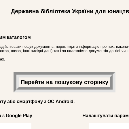
Державна бібліотека України для юнацт
им каталогом
здійснювати пошук документів, переглядати інформацію про них, накопич
ор, назва, інші вихідні дані) так і за належністю документів до тієї чи і
ах.
Перейти на пошукову сторінку
ету або смартфону з ОС Android.
 з Google Play
Налаштувати параме