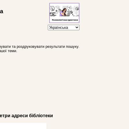
ва
увати та роздруковувати результати пошуку.
ншої теми.
три адреси бібліотеки