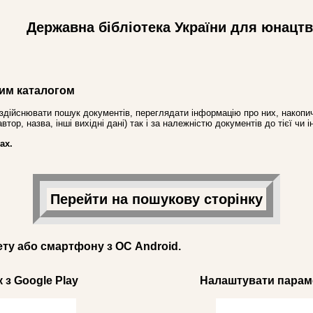
Державна бібліотека України для юнацт
им каталогом
здійснювати пошук документів, переглядати інформацію про них, накопич
ор, назва, інші вихідні дані) так і за належністю документів до тієї чи і
ах.
Перейти на пошукову сторінку
ету або смартфону з ОС Android.
 з Google Play
Налаштувати параме