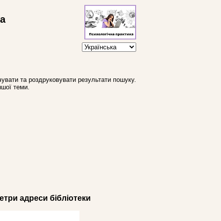
ва
увати та роздруковувати результати пошуку.
ншої теми.
три адреси бібліотеки