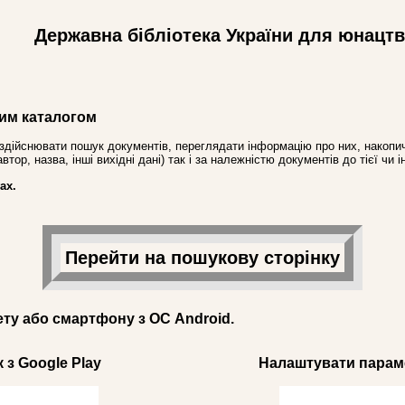
Державна бібліотека України для юнацт
им каталогом
здійснювати пошук документів, переглядати інформацію про них, накопич
ор, назва, інші вихідні дані) так і за належністю документів до тієї чи і
ах.
Перейти на пошукову сторінку
ету або смартфону з ОС Android.
 з Google Play
Налаштувати параме