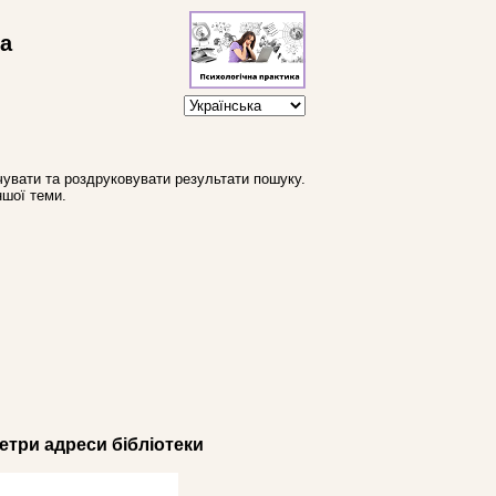
ва
увати та роздруковувати результати пошуку.
ншої теми.
три адреси бібліотеки