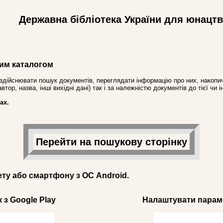
Державна бібліотека України для юнацт
им каталогом
здійснювати пошук документів, переглядати інформацію про них, накопич
ор, назва, інші вихідні дані) так і за належністю документів до тієї чи і
ах.
Перейти на пошукову сторінку
ету або смартфону з ОС Android.
 з Google Play
Налаштувати параме