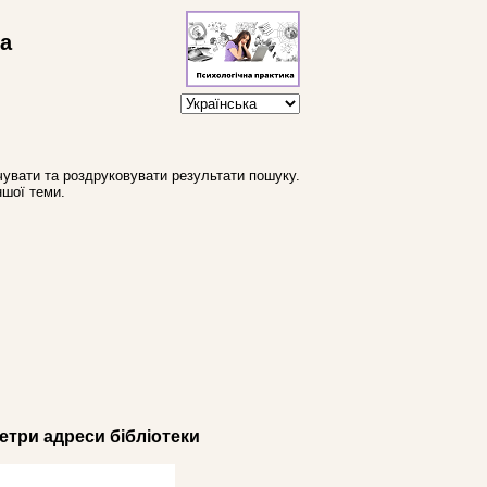
ва
увати та роздруковувати результати пошуку.
ншої теми.
три адреси бібліотеки