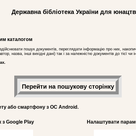
Державна бібліотека України для юнацт
им каталогом
здійснювати пошук документів, переглядати інформацію про них, накопич
ор, назва, інші вихідні дані) так і за належністю документів до тієї чи і
ах.
Перейти на пошукову сторінку
ету або смартфону з ОС Android.
 з Google Play
Налаштувати параме