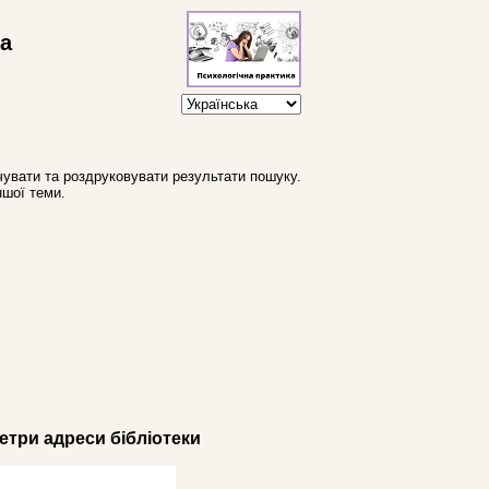
ва
увати та роздруковувати результати пошуку.
ншої теми.
три адреси бібліотеки