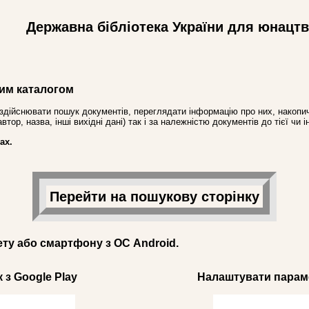
Державна бібліотека України для юнацт
им каталогом
здійснювати пошук документів, переглядати інформацію про них, накопич
ор, назва, інші вихідні дані) так і за належністю документів до тієї чи і
ах.
Перейти на пошукову сторінку
ету або смартфону з ОС Android.
 з Google Play
Налаштувати параме