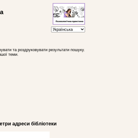
ва
увати та роздруковувати результати пошуку.
ншої теми.
три адреси бібліотеки