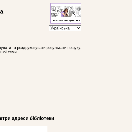
ва
увати та роздруковувати результати пошуку.
ншої теми.
три адреси бібліотеки