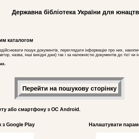
Державна бібліотека України для юнацт
им каталогом
здійснювати пошук документів, переглядати інформацію про них, накопич
ор, назва, інші вихідні дані) так і за належністю документів до тієї чи і
ах.
Перейти на пошукову сторінку
ету або смартфону з ОС Android.
 з Google Play
Налаштувати параме